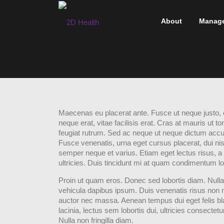
Skip
to
About
Manag
content
Maecenas eu placerat ante. Fusce ut neque justo, 
neque erat, vitae facilisis erat. Cras at mauris ut t
feugiat rutrum. Sed ac neque ut neque dictum accum
Fusce venenatis, urna eget cursus placerat, dui nisl f
semper neque et varius. Etiam eget lectus risus, a 
ultricies. Duis tincidunt mi at quam condimentum lo
Proin ut quam eros. Donec sed lobortis diam. Nulla 
vehicula dapibus ipsum. Duis venenatis risus non 
auctor nec massa. Aenean tempus dui eget felis bland
lacinia, lectus sem lobortis dui, ultricies consectet
Nulla non fringilla diam.