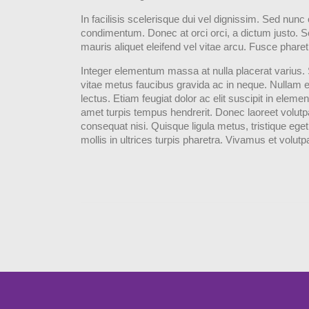
In facilisis scelerisque dui vel dignissim. Sed nunc or
condimentum. Donec at orci orci, a dictum justo. Se
mauris aliquet eleifend vel vitae arcu. Fusce phare
Integer elementum massa at nulla placerat varius. 
vitae metus faucibus gravida ac in neque. Nullam es
lectus. Etiam feugiat dolor ac elit suscipit in elemen
amet turpis tempus hendrerit. Donec laoreet volut
consequat nisi. Quisque ligula metus, tristique ege
mollis in ultrices turpis pharetra. Vivamus et volut