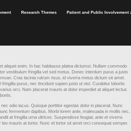
ement
Research Themes
Patient and Public Involvemen
et aliquet enim. In hac habitasse platea dictumst. Nullam commodo
ortor vestibulum fringilla vel sed metus. Donec interdum purus a justo
san. Cras lacinia rutrum risus, id viverra metus dictum sit amet.
ringilla purus, nec tincidunt sapien justo ut nisl. Curabitur lobortis
varius orci. Nam placerat mauris at dolor imperdiet at aliquet lectus
bortis.
nec odio lacus. Quisque porttitor egestas dolor in placerat. Nunc
nunc fermentum dapibus. Morbi lorem ante, malesuada in mollis nec,
it at fringilla urna ultrices. Suspendisse feugiat, ante et viverra
ur leo mauris at tortor. Nunc et tortor sit amet orci consequat semper.