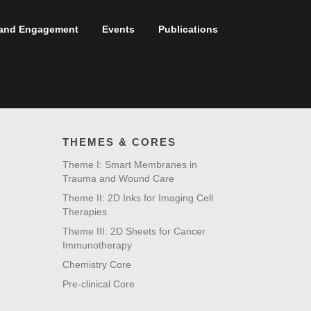
t and Engagement
Events
Publications
THEMES & CORES
Theme I: Smart Membranes in
Trauma and Wound Care
Theme II: 2D Inks for Imaging Cell
Therapies
Theme III: 2D Sheets for Cancer
Immunotherapy
Chemistry Core
Pre-clinical Core