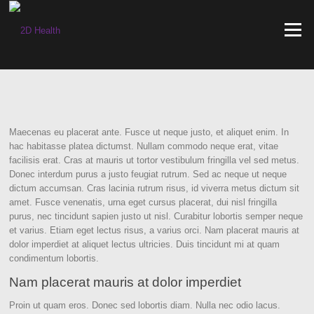
Skip
to
Menu
content
Maecenas eu placerat ante. Fusce ut neque justo, et aliquet enim. In
hac habitasse platea dictumst. Nullam commodo neque erat, vitae
facilisis erat. Cras at mauris ut tortor vestibulum fringilla vel sed metus.
Donec interdum purus a justo feugiat rutrum. Sed ac neque ut neque
dictum accumsan. Cras lacinia rutrum risus, id viverra metus dictum sit
amet. Fusce venenatis, urna eget cursus placerat, dui nisl fringilla
purus, nec tincidunt sapien justo ut nisl. Curabitur lobortis semper neque
et varius. Etiam eget lectus risus, a varius orci. Nam placerat mauris at
dolor imperdiet at aliquet lectus ultricies. Duis tincidunt mi at quam
condimentum lobortis.
Nam placerat mauris at dolor imperdiet
Proin ut quam eros. Donec sed lobortis diam. Nulla nec odio lacus.