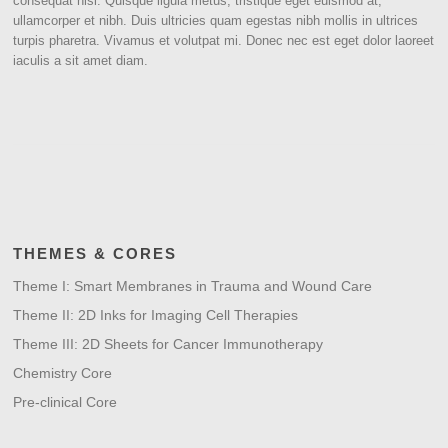
consequat nisi. Quisque ligula metus, tristique eget euismod at,
ullamcorper et nibh. Duis ultricies quam egestas nibh mollis in ultrices
turpis pharetra. Vivamus et volutpat mi. Donec nec est eget dolor laoreet
iaculis a sit amet diam.
THEMES & CORES
Theme I: Smart Membranes in Trauma and Wound Care
Theme II: 2D Inks for Imaging Cell Therapies
Theme III: 2D Sheets for Cancer Immunotherapy
Chemistry Core
Pre-clinical Core