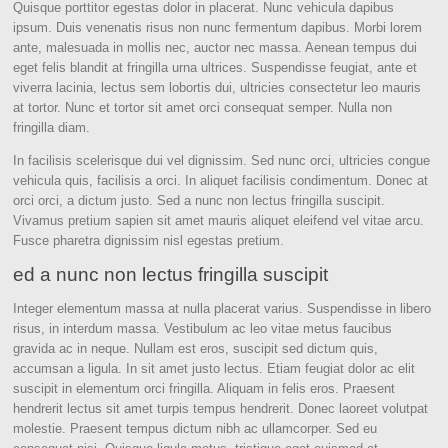
Quisque porttitor egestas dolor in placerat. Nunc vehicula dapibus
ipsum. Duis venenatis risus non nunc fermentum dapibus. Morbi lorem
ante, malesuada in mollis nec, auctor nec massa. Aenean tempus dui
eget felis blandit at fringilla urna ultrices. Suspendisse feugiat, ante et
viverra lacinia, lectus sem lobortis dui, ultricies consectetur leo mauris
at tortor. Nunc et tortor sit amet orci consequat semper. Nulla non
fringilla diam.
In facilisis scelerisque dui vel dignissim. Sed nunc orci, ultricies congue
vehicula quis, facilisis a orci. In aliquet facilisis condimentum. Donec at
orci orci, a dictum justo. Sed a nunc non lectus fringilla suscipit.
Vivamus pretium sapien sit amet mauris aliquet eleifend vel vitae arcu.
Fusce pharetra dignissim nisl egestas pretium.
ed a nunc non lectus fringilla suscipit
Integer elementum massa at nulla placerat varius. Suspendisse in libero
risus, in interdum massa. Vestibulum ac leo vitae metus faucibus
gravida ac in neque. Nullam est eros, suscipit sed dictum quis,
accumsan a ligula. In sit amet justo lectus. Etiam feugiat dolor ac elit
suscipit in elementum orci fringilla. Aliquam in felis eros. Praesent
hendrerit lectus sit amet turpis tempus hendrerit. Donec laoreet volutpat
molestie. Praesent tempus dictum nibh ac ullamcorper. Sed eu