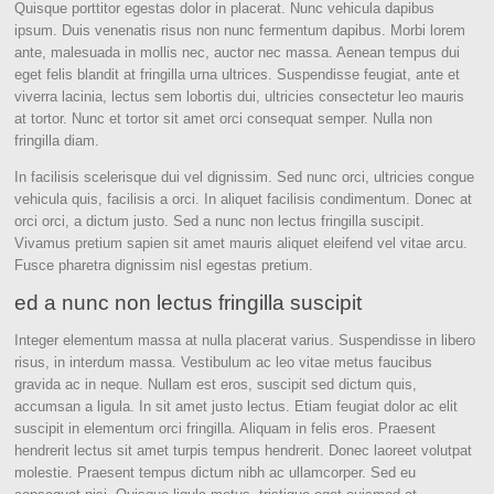
Quisque porttitor egestas dolor in placerat. Nunc vehicula dapibus
ipsum. Duis venenatis risus non nunc fermentum dapibus. Morbi lorem
ante, malesuada in mollis nec, auctor nec massa. Aenean tempus dui
eget felis blandit at fringilla urna ultrices. Suspendisse feugiat, ante et
viverra lacinia, lectus sem lobortis dui, ultricies consectetur leo mauris
at tortor. Nunc et tortor sit amet orci consequat semper. Nulla non
fringilla diam.
In facilisis scelerisque dui vel dignissim. Sed nunc orci, ultricies congue
vehicula quis, facilisis a orci. In aliquet facilisis condimentum. Donec at
orci orci, a dictum justo. Sed a nunc non lectus fringilla suscipit.
Vivamus pretium sapien sit amet mauris aliquet eleifend vel vitae arcu.
Fusce pharetra dignissim nisl egestas pretium.
ed a nunc non lectus fringilla suscipit
Integer elementum massa at nulla placerat varius. Suspendisse in libero
risus, in interdum massa. Vestibulum ac leo vitae metus faucibus
gravida ac in neque. Nullam est eros, suscipit sed dictum quis,
accumsan a ligula. In sit amet justo lectus. Etiam feugiat dolor ac elit
suscipit in elementum orci fringilla. Aliquam in felis eros. Praesent
hendrerit lectus sit amet turpis tempus hendrerit. Donec laoreet volutpat
molestie. Praesent tempus dictum nibh ac ullamcorper. Sed eu