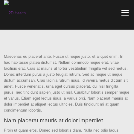
Skip
to
Menu
content
Maecenas eu placerat ante. Fusce ut neque justo, et aliquet enim. In
hac habitasse platea dictumst. Nullam commodo neque erat, vitae
facilisis erat. Cras at mauris ut tortor vestibulum fringilla vel sed metus.
Donec interdum purus a justo feugiat rutrum. Sed ac neque ut neque
dictum accumsan. Cras lacinia rutrum risus, id viverra metus dictum sit
amet. Fusce venenatis, urna eget cursus placerat, dui nisl fringilla
purus, nec tincidunt sapien justo ut nisl. Curabitur lobortis semper neque
et varius. Etiam eget lectus risus, a varius orci. Nam placerat mauris at
dolor imperdiet at aliquet lectus ultricies. Duis tincidunt mi at quam
condimentum lobortis.
Nam placerat mauris at dolor imperdiet
Proin ut quam eros. Donec sed lobortis diam. Nulla nec odio lacus.