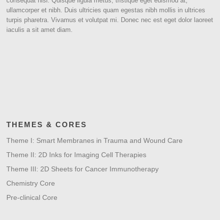
consequat nisi. Quisque ligula metus, tristique eget euismod at,
ullamcorper et nibh. Duis ultricies quam egestas nibh mollis in ultrices
turpis pharetra. Vivamus et volutpat mi. Donec nec est eget dolor laoreet
iaculis a sit amet diam.
THEMES & CORES
Theme I: Smart Membranes in Trauma and Wound Care
Theme II: 2D Inks for Imaging Cell Therapies
Theme III: 2D Sheets for Cancer Immunotherapy
Chemistry Core
Pre-clinical Core